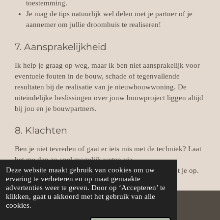
toestemming.
Je mag de tips natuurlijk wel delen met je partner of je
aannemer om jullie droomhuis te realiseren!
7. Aansprakelijkheid
Ik help je graag op weg, maar ik ben niet aansprakelijk voor
eventuele fouten in de bouw, schade of tegenvallende
resultaten bij de realisatie van je nieuwbouwwoning. De
uiteindelijke beslissingen over jouw bouwproject liggen altijd
bij jou en je bouwpartners.
8. Klachten
Ben je niet tevreden of gaat er iets mis met de techniek? Laat
het me dan zo snel mogelijk weten via
Deze website maakt gebruik van cookies om uw
thuis@listhuiscreatie.com. Ik los het graag samen met je op.
ervaring te verbeteren en op maat gemaakte
advertenties weer te geven. Door op ‘Accepteren’ te
klikken, gaat u akkoord met het gebruik van alle
cookies.
© 2026 Lis thuiscreatie